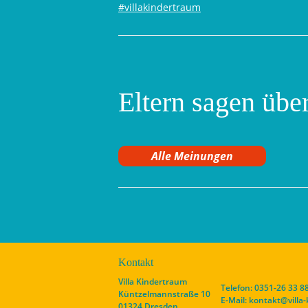
#villakindertraum
Eltern sagen über
Alle Meinungen
Kontakt
Villa Kindertraum
Telefon: 0351-26 33 8
Küntzelmannstraße 10
E-Mail:
kontakt@villa
01324 Dresden